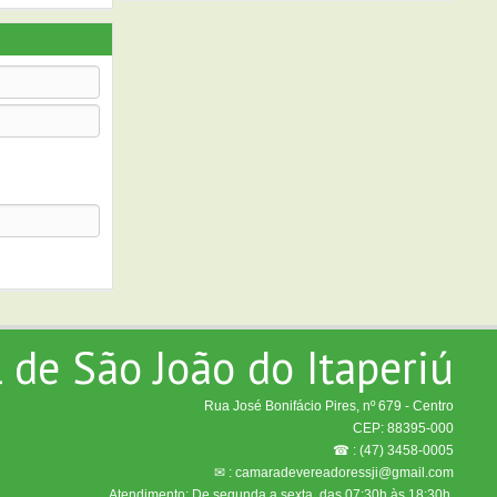
de São João do Itaperiú
Rua José Bonifácio Pires, nº 679 - Centro
CEP: 88395-000
☎ : (47) 3458-0005
✉ : camaradevereadoressji@gmail.com
Atendimento: De segunda a sexta, das 07:30h às 18:30h.