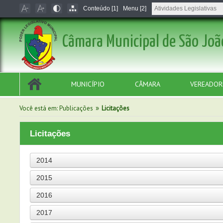
Conteúdo [1]
Menu [2]
Câmara Municipal de São Joã
MUNICÍPIO
CÂMARA
VEREADOR
»
Você está em:
Publicações
Licitações
Licitações
2014
2015
2016
2017