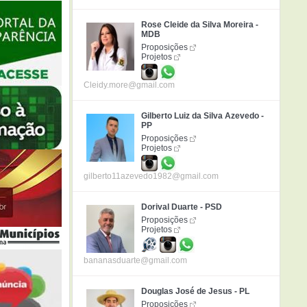
Rose Cleide da Silva Moreira -
MDB
Proposições
Projetos
Cleidy.more@gmail.com
Gilberto Luiz da Silva Azevedo -
PP
Proposições
Projetos
gilberto11azevedo1982@gmail.com
Dorival Duarte - PSD
Proposições
Projetos
bananasduarte@gmail.com
Douglas José de Jesus - PL
Proposições